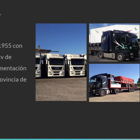
.
1955 con 
v de 
mentación 
ovincia de 